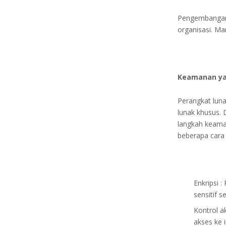
Pengembangan 
organisasi. Ma
Keamanan ya
Perangkat lun
lunak khusus.
langkah keaman
beberapa cara
Enkripsi 
sensitif s
Kontrol a
akses ke 