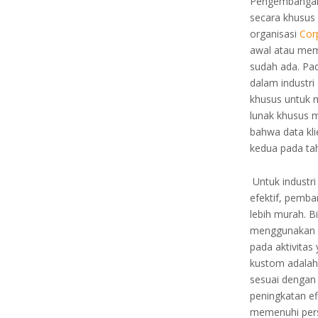
Pengembangan 
secara khusus 
organisasi
Cor
awal atau memo
sudah ada. Pad
dalam industr
khusus untuk
lunak khusus 
bahwa data kli
kedua pada ta
Untuk industr
efektif, pemba
lebih murah. 
menggunakan p
pada aktivitas
kustom adalah 
sesuai dengan 
peningkatan ef
memenuhi pers