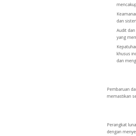
mencakup 
Keamanan 
dan sistem
Audit dan
yang memu
Kepatuhan
khusus in
dan mengh
Pembaruan dan
memastikan set
Perangkat lun
dengan menyed