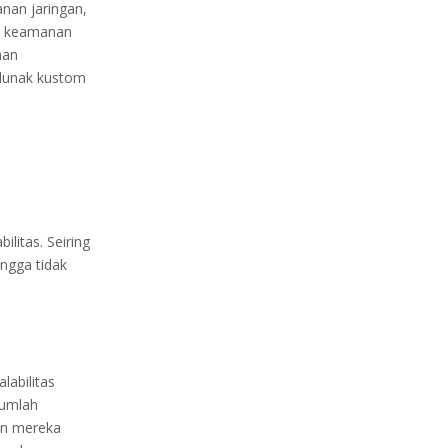
anan jaringan,
n, keamanan
aan
lunak kustom
litas. Seiring
ngga tidak
labilitas
jumlah
kan mereka