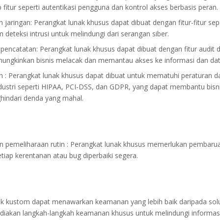
fitur seperti autentikasi pengguna dan kontrol akses berbasis peran.
jaringan: Perangkat lunak khusus dapat dibuat dengan fitur-fitur seper
 deteksi intrusi untuk melindungi dari serangan siber.
 pencatatan: Perangkat lunak khusus dapat dibuat dengan fitur audit
ngkinkan bisnis melacak dan memantau akses ke informasi dan data 
 : Perangkat lunak khusus dapat dibuat untuk mematuhi peraturan d
dustri seperti HIPAA, PCI-DSS, dan GDPR, yang dapat membantu bisni
indari denda yang mahal.
 pemeliharaan rutin : Perangkat lunak khusus memerlukan pembarua
iap kerentanan atau bug diperbaiki segera.
ak kustom dapat menawarkan keamanan yang lebih baik daripada solus
iakan langkah-langkah keamanan khusus untuk melindungi informas