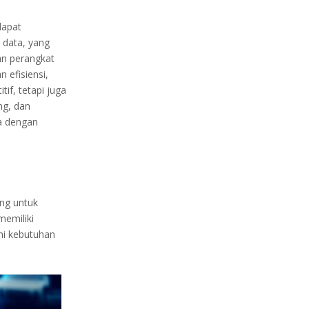
dapat
data, yang
n perangkat
 efisiensi,
if, tetapi juga
ng, dan
a dengan
ng untuk
memiliki
hi kebutuhan