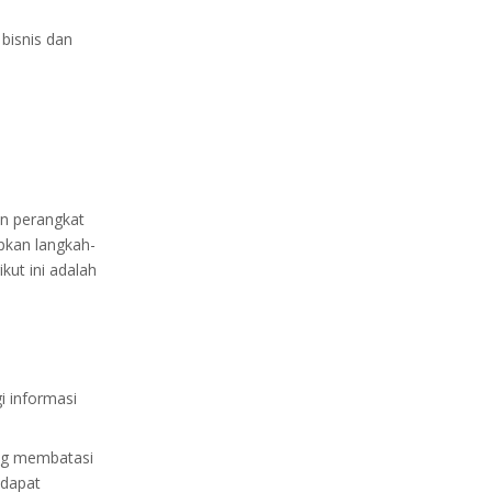
bisnis dan
an perangkat
pkan langkah-
kut ini adalah
i informasi
ang membatasi
 dapat