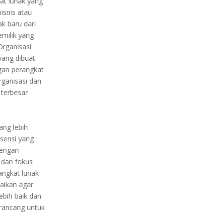
t lunak yang
isnis atau
k baru dari
milik yang
Organisasi
yang dibuat
an perangkat
ganisasi dan
 terbesar
ang lebih
isensi yang
dengan
 dan fokus
angkat lunak
aikan agar
ebih baik dan
irancang untuk