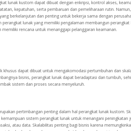
ngkat lunak kustom dapat dibuat dengan enkripsi, kontrol akses, keam
catatan, kepatuhan, serta pembaruan dan pemeliharaan rutin. Namu
 yang berkelanjutan dan penting untuk bekerja sama dengan perusah
perangkat lunak yang memiliki pengalaman membangun perangkat 
 memiliki rencana untuk menanggapi pelanggaran keamanan.
k khusus dapat dibuat untuk mengakomodasi pertumbuhan dan skalabi
bangnya bisnis, perangkat lunak dapat beradaptasi dan tumbuh, sehi
rombak sistem dan proses secara menyeluruh.
erupakan pertimbangan penting dalam hal perangkat lunak kustom. Ska
kemampuan sistem perangkat lunak untuk menangani peningkatan 
saksi, atau data. Skalabilitas penting bagi bisnis karena memungkin