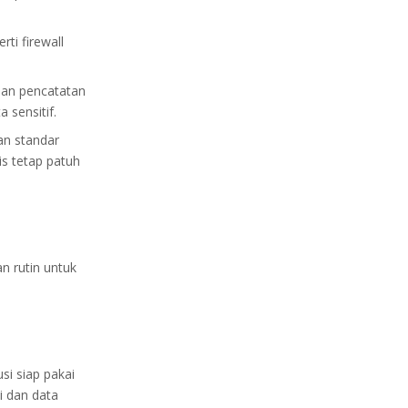
ti firewall
 dan pencatatan
sensitif.
an standar
s tetap patuh
n rutin untuk
i siap pakai
i dan data