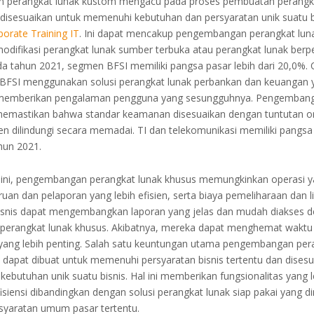
perangkat lunak kustom mengacu pada proses pembuatan perangka
disesuaikan untuk memenuhi kebutuhan dan persyaratan unik suatu b
porate Training IT
. Ini dapat mencakup pengembangan perangkat luna
difikasi perangkat lunak sumber terbuka atau perangkat lunak berpe
a tahun 2021, segmen BFSI memiliki pangsa pasar lebih dari 20,0%. 
i BFSI menggunakan solusi perangkat lunak perbankan dan keuangan 
 memberikan pengalaman pengguna yang sesungguhnya. Pengembang
memastikan bahwa standar keamanan disesuaikan dengan tuntutan or
en dilindungi secara memadai. TI dan telekomunikasi memiliki pangsa
hun 2021.
i ini, pengembangan perangkat lunak khusus memungkinkan operasi y
ruan dan pelaporan yang lebih efisien, serta biaya pemeliharaan dan l
Bisnis dapat mengembangkan laporan yang jelas dan mudah diakses 
erangkat lunak khusus. Akibatnya, mereka dapat menghemat waktu
 yang lebih penting. Salah satu keuntungan utama pengembangan per
dapat dibuat untuk memenuhi persyaratan bisnis tertentu dan disesu
kebutuhan unik suatu bisnis. Hal ini memberikan fungsionalitas yang l
isiensi dibandingkan dengan solusi perangkat lunak siap pakai yang d
yaratan umum pasar tertentu.