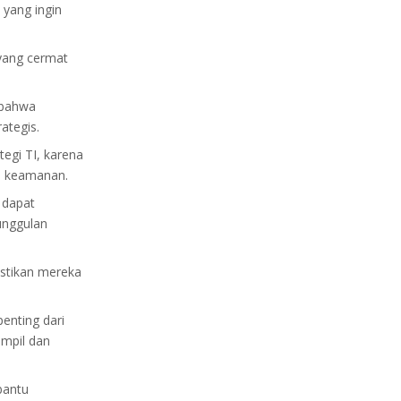
 yang ingin
yang cermat
 bahwa
ategis.
egi TI, karena
n keamanan.
 dapat
unggulan
astikan mereka
enting dari
ampil dan
bantu