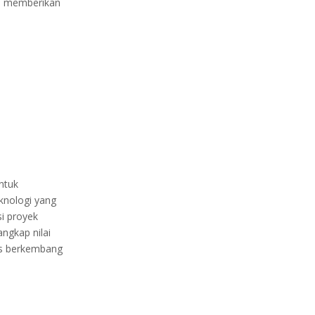
n memberikan
ntuk
knologi yang
i proyek
ngkap nilai
us berkembang