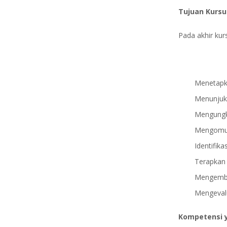
Tujuan Kursu
Pada akhir kur
Menetapk
Menunjukk
Mengungka
Mengomun
Identifik
Terapkan 
Mengemba
Mengevalu
Kompetensi 