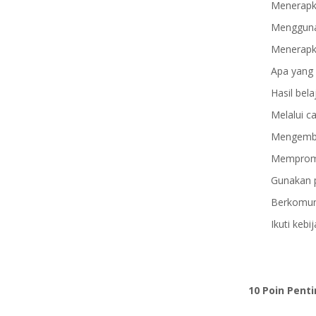
Menerapk
Mengguna
Menerapka
Apa yang
Hasil bela
Melalui ca
Mengemba
Mempromo
Gunakan 
Berkomuni
Ikuti kebi
10 Poin Pent