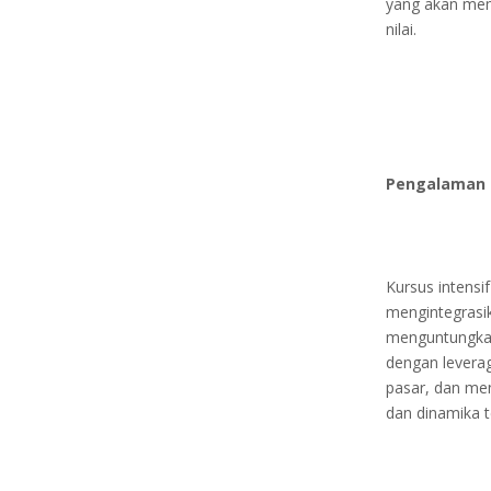
yang akan me
nilai.
Pengalaman 
Kursus intensi
mengintegrasik
menguntungkan.
dengan leverag
pasar, dan me
dan dinamika t