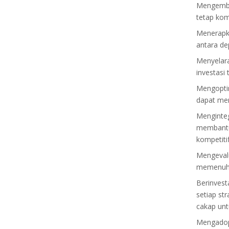
Mengemban
tetap komp
Menerapka
antara d
Menyelara
investasi
Mengoptim
dapat mem
Menginteg
membantu
kompetitif
Mengevalu
memenuhi 
Berinvest
setiap st
cakap un
Mengadops