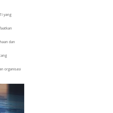
TI yang
faatkan
ahaan dan
tang
n organisasi