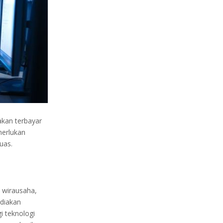
akan terbayar
merlukan
luas.
 wirausaha,
ediakan
i teknologi