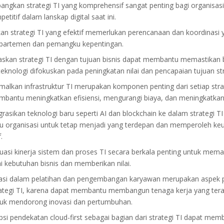
gkan strategi TI yang komprehensif sangat penting bagi organisasi
etitif dalam lanskap digital saat ini.
n strategi TI yang efektif memerlukan perencanaan dan koordinasi 
epartemen dan pemangku kepentingan.
skan strategi TI dengan tujuan bisnis dapat membantu memastikan
 teknologi difokuskan pada peningkatan nilai dan pencapaian tujuan str
alkan infrastruktur TI merupakan komponen penting dari setiap strat
bantu meningkatkan efisiensi, mengurangi biaya, dan meningkatka
rasikan teknologi baru seperti AI dan blockchain ke dalam strategi TI
 organisasi untuk tetap menjadi yang terdepan dan memperoleh ke
.
asi kinerja sistem dan proses TI secara berkala penting untuk mem
kebutuhan bisnis dan memberikan nilai.
asi dalam pelatihan dan pengembangan karyawan merupakan aspek p
rategi TI, karena dapat membantu membangun tenaga kerja yang ter
tuk mendorong inovasi dan pertumbuhan.
i pendekatan cloud-first sebagai bagian dari strategi TI dapat mem