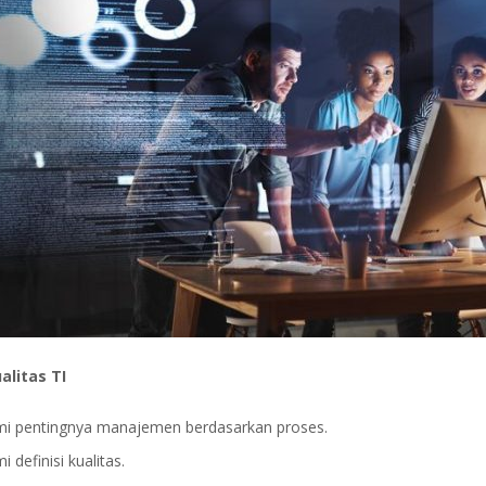
alitas TI
 pentingnya manajemen berdasarkan proses.
definisi kualitas.