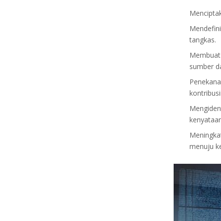
Menciptak
Mendefini
tangkas.
Membuat 
sumber da
Penekanan
kontribus
Mengident
kenyataan
Meningkat
menuju k