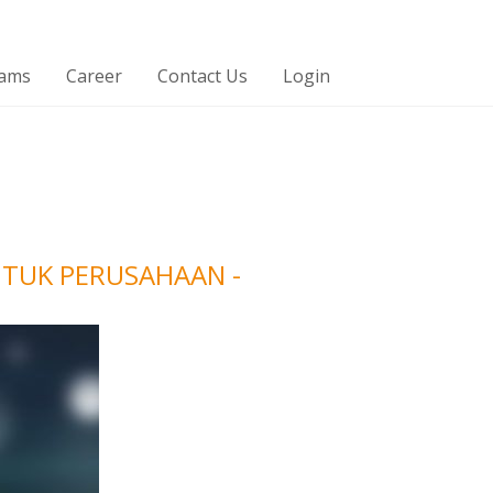
rams
Career
Contact Us
Login
NTUK PERUSAHAAN -