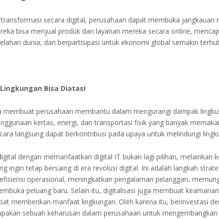
rtransformasi secara digital, perusahaan dapat membuka jangkauan
ereka bisa menjual produk dan layanan mereka secara online, menca
belahan dunia, dan berpartisipasi untuk ekonomi global semakin terhu
ingkungan Bisa Diatasi
bisa membuat perusahaan membantu dalam mengurangi dampak lingk
ggunaan kertas, energi, dan transportasi fisik yang banyak memakai
ara langsung dapat berkontribusi pada upaya untuk melindungi lingk
igital dengan memanfaatkan digital IT bukan lagi pilihan, melainkan 
 ingin tetap bersaing di era revolusi digital. Ini adalah langkah strat
efisiensi operasional, meningkatkan pengalaman pelanggan, memun
embuka peluang baru. Selain itu, digitalisasi juga membuat keamana
pat memberikan manfaat lingkungan. Oleh karena itu, berinvestasi de
rupakan sebuah keharusan dalam perusahaan untuk mengembangkan