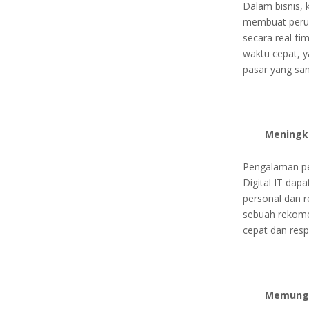
Dalam bisnis, 
membuat perus
secara real-ti
waktu cepat, 
pasar yang san
Meningk
Pengalaman pe
Digital IT da
personal dan 
sebuah rekome
cepat dan resp
Memungk