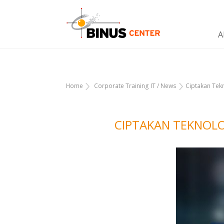
A
Home
Corporate Training IT
/
News
Ciptakan Tekn
CIPTAKAN TEKNOLO