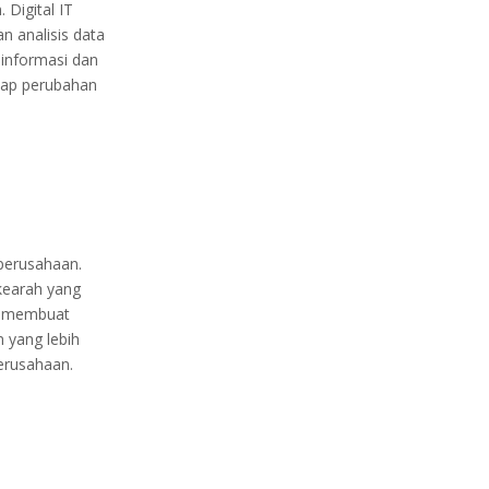
Digital IT
 analisis data
 informasi dan
dap perubahan
perusahaan.
kearah yang
at membuat
 yang lebih
erusahaan.