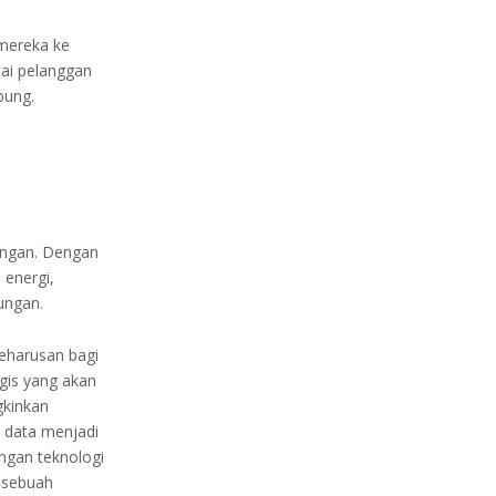
 mereka ke
pai pelanggan
bung.
ungan. Dengan
 energi,
ungan.
keharusan bagi
egis yang akan
gkinkan
n data menjadi
ngan teknologi
 sebuah