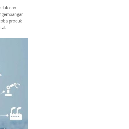
roduk dan
pengembangan
 coba produk
tal.