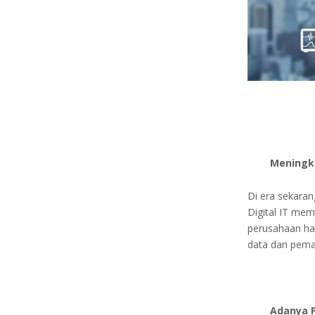
Meningk
Di era sekaran
Digital IT me
perusahaan har
data dan pema
Adanya P