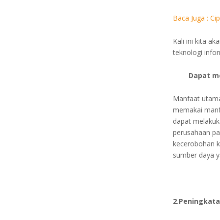
Baca Juga : C
Kali ini kita
teknologi info
Dapat me
Manfaat utama 
memakai manfa
dapat melakuk
perusahaan pa
kecerobohan ka
sumber daya y
2.Peningkat