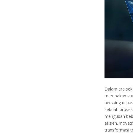
Dalam era seka
merupakan sua
bersaing di pa
sebuah proses
mengubah bebe
efisien, inova
transformasi t