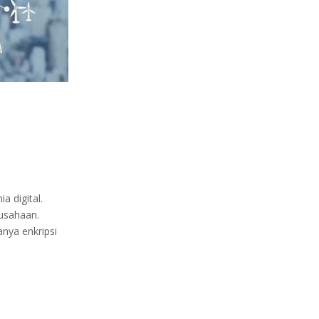
a digital.
usahaan.
nya enkripsi