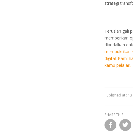
strategi trans
Teruslah gali 
memberikan op
diandalkan dal
membuktikan se
digital. Kami 
kamu pelajari.
Published at :
13
SHARE THIS
facebook
twitter
linkedin
email