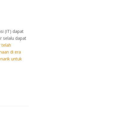
i (IT) dapat
 selalu dapat
 telah
haan di era
enarik untuk