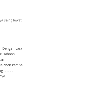
ya saing lewat
n. Dengan cara
erusahaan
gan
salahan karena
ngkat, dan
nya.