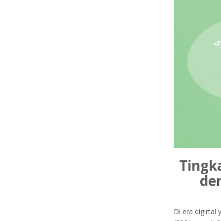
Tingk
de
Di era digirta