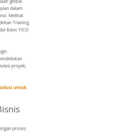
aan global.
gulan dalam
nsi. Melihat
irkan Training
ul Basic FICO
ngin
 pendekatan
ulasi proyek,
Solusi untuk
isnis
dengan proses