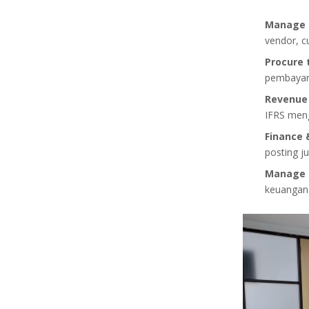
Manage 
vendor, c
Procure 
pembayara
Revenue
IFRS men
Finance 
posting j
Manage 
keuangan 