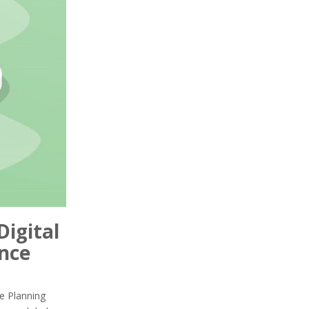
igital
nce
e Planning