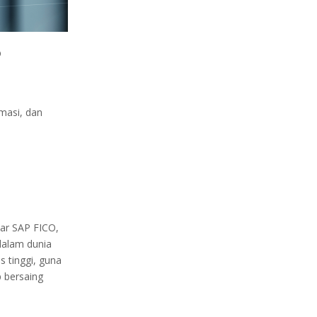
?
masi, dan
sar SAP FICO,
dalam dunia
 tinggi, guna
p bersaing