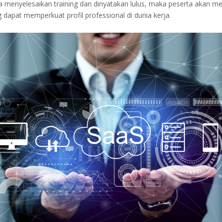
a menyelesaikan training dan dinyatakan lulus, maka peserta akan m
g dapat memperkuat profil professional di dunia kerja.