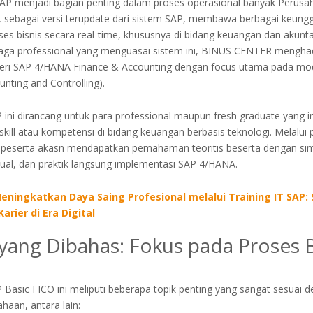
SAP menjadi bagian penting dalam proses operasional banyak Perusah
 sebagai versi terupdate dari sistem SAP, membawa berbagai keung
es bisnis secara real-time, khususnya di bidang keuangan dan akunta
aga professional yang menguasai sistem ini, BINUS CENTER menghad
eri SAP 4/HANA Finance & Accounting dengan focus utama pada mod
unting and Controlling).
P ini dirancang untuk para professional maupun fresh graduate yang i
kill atau kompetensi di bidang keuangan berbasis teknologi. Melalui
 peserta akasn mendapatkan pemahaman teoritis beserta dengan sim
tual, dan praktik langsung implementasi SAP 4/HANA.
eningkatkan Daya Saing Profesional melalui Training IT SAP: 
rier di Era Digital
yang Dibahas: Fokus pada Proses B
P Basic FICO ini meliputi beberapa topik penting yang sangat sesuai 
ahaan, antara lain: