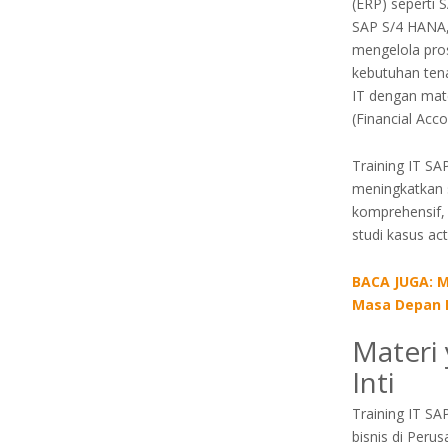
(ERP) seperti 
SAP S/4 HANA,
mengelola pros
kebutuhan ten
IT dengan mat
(Financial Acco
Training IT SA
meningkatkan s
komprehensif,
studi kasus ac
BACA JUGA: M
Masa Depan Ka
Materi 
Inti
Training IT SA
bisnis di Perus