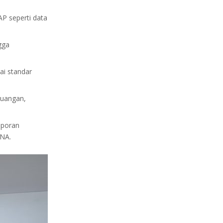
P seperti data
gga
ai standar
euangan,
aporan
ANA.