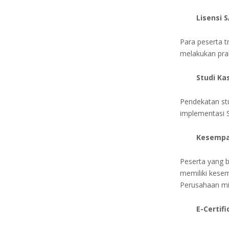
Lisensi 
Para peserta t
melakukan prak
Studi Ka
Pendekatan st
implementasi S
Kesempa
Peserta yang 
memiliki kese
Perusahaan mi
E-Certif