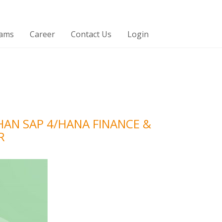
rams
Career
Contact Us
Login
HAN SAP 4/HANA FINANCE &
R