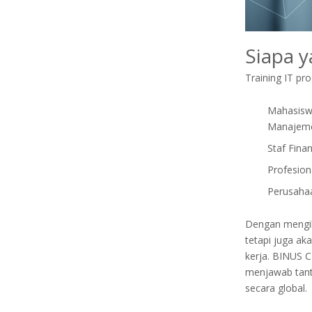
Siapa y
Training IT pr
Mahasiswa
Manajem
Staf Fina
Profesion
Perusahaa
Dengan mengikt
tetapi juga ak
kerja. BINUS 
menjawab tanta
secara global.