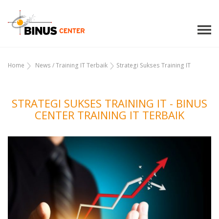
Home
News
/
Training IT Terbaik
Strategi Sukses Training IT
STRATEGI SUKSES TRAINING IT - BINUS
CENTER TRAINING IT TERBAIK