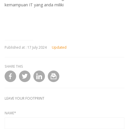
kemampuan IT yang anda miliki
Published at :
17 July 2024
Updated
SHARE THIS
l
LEAVE YOUR FOOTPRINT
NAME*