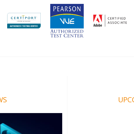
WS
UPC