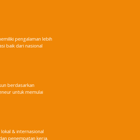
emiliki pengalaman lebih
i baik dari nasional
usun berdasarkan
reneur untuk memulai
 lokal & internasional
dan penempatan kerja.