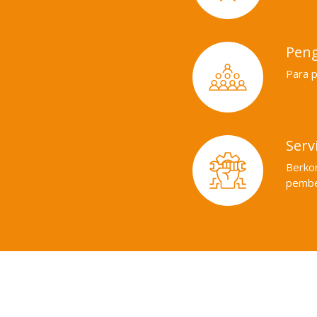
Peng
Para p
Serv
Berko
pembel