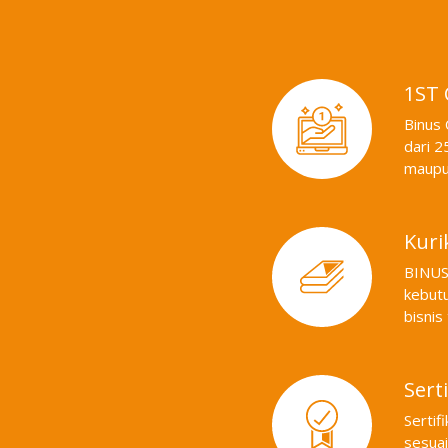
1ST
Binus 
dari 2
maupun
Kur
BINUS 
kebutu
bisnis
Serti
Sertif
sesua