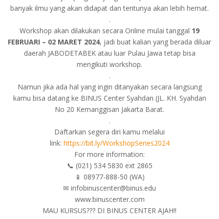
banyak ilmu yang akan didapat dan tentunya akan lebih hemat.
.
Workshop akan dilakukan secara Online mulai tanggal
19
FEBRUARI – 02 MARET 2024
, jadi buat kalian yang berada diluar
daerah JABODETABEK atau luar Pulau Jawa tetap bisa
mengikuti workshop.
.
Namun jika ada hal yang ingin ditanyakan secara langsung
kamu bisa datang ke BINUS Center Syahdan (JL. KH. Syahdan
No 20 Kemanggisan Jakarta Barat.
.
Daftarkan segera diri kamu melalui
link:
https://bit.ly/WorkshopSeries2024
For more information:
📞 (021) 534 5830 ext 2865
📱 08977-888-50 (WA)
✉ infobinuscenter@binus.edu
www.binuscenter.com
MAU KURSUS??? DI BINUS CENTER AJAH!!