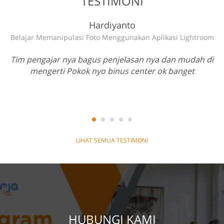
TESTIMONI
Hardiyanto
Belajar Memanipulasi Foto Menggunakan Aplikasi Lightroom
B
Tim pengajar nya bagus penjelasan nya dan mudah di
B
mengerti Pokok nyo binus center ok banget
LIHAT SEMUA TESTIMONI
HUBUNGI KAMI